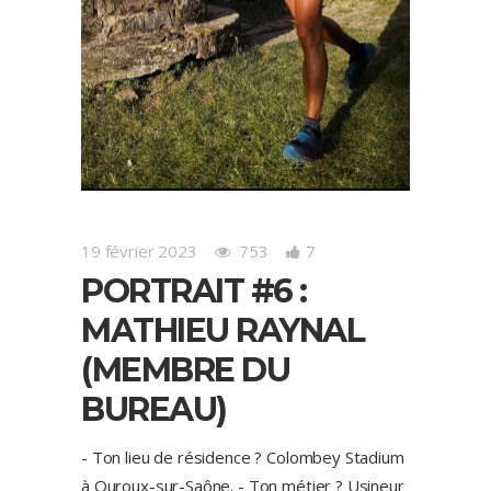
19 février 2023
753
7
PORTRAIT #6 :
MATHIEU RAYNAL
(MEMBRE DU
BUREAU)
- Ton lieu de résidence ? Colombey Stadium
à Ouroux-sur-Saône. - Ton métier ? Usineur