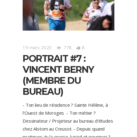
19 mars 2023
778
8
PORTRAIT #7 :
VINCENT BERNY
(MEMBRE DU
BUREAU)
- Ton lieu de résidence ? Sainte Hélène, à
l’Ouest de Moroges - Ton métier ?
Dessinateur / Projeteur au bureau d’études
chez Alstom au Creusot. - Depuis quand
pratiques-tu la course à pied et pourquoi ?