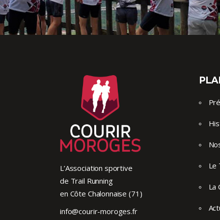
PLAN
Pré
His
No
Le 
L’Association sportive
de Trail Running
La 
en Côte Chalonnaise (71)
Act
info@courir-moroges.fr