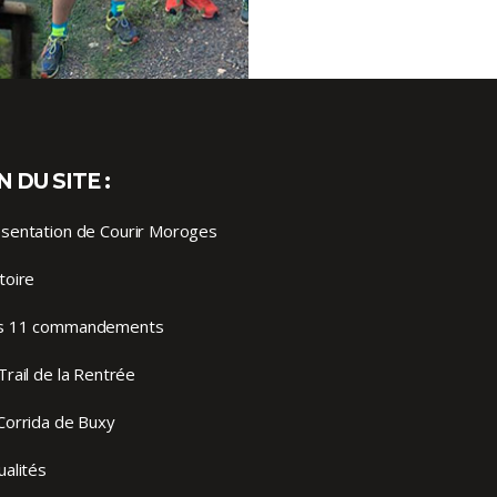
 DU SITE :
sentation de Courir Moroges
toire
s 11 commandements
Trail de la Rentrée
Corrida de Buxy
ualités