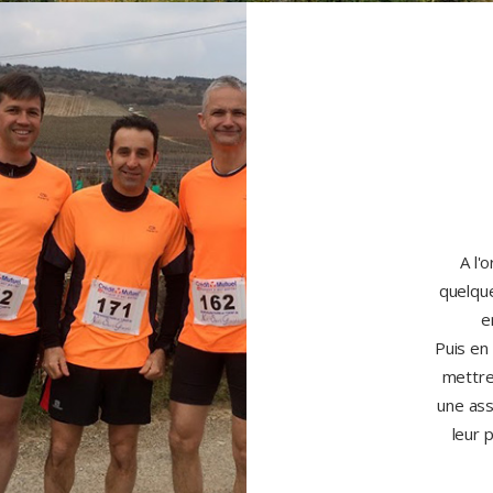
A l'
quelqu
e
Puis en
mettre
une ass
leur 