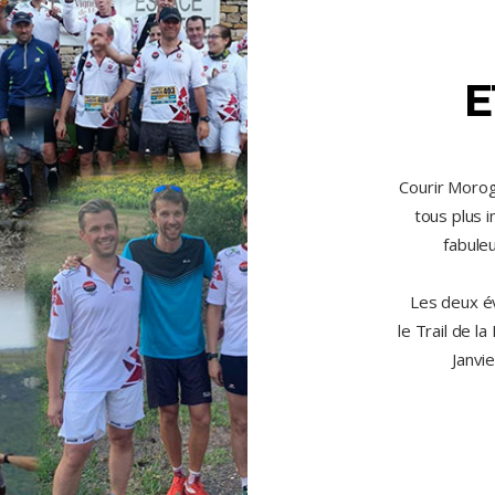
E
Courir Moro
tous plus 
fabuleu
Les deux é
le Trail de 
Janvi