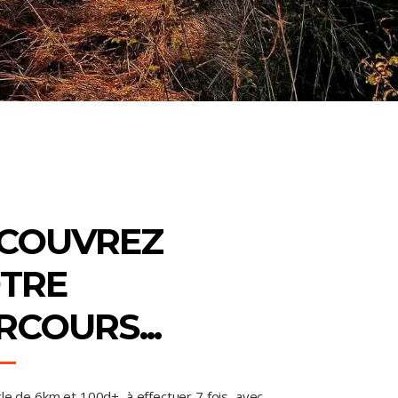
COUVREZ
TRE
RCOURS...
e de 6km et 100d+, à effectuer 7 fois, avec