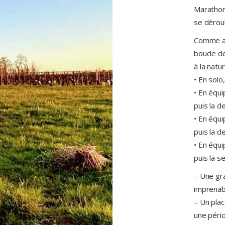
Marathon-
se dérou
Comme au
boucle de
à la natur
• En solo,
• En équi
puis la d
• En équi
puis la d
• En équi
puis la 
– Une gr
imprenabl
– Un plac
une pério