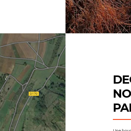
DE
NO
PA
Une boucl