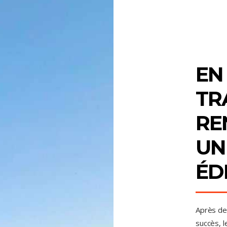
EN 
TR
RE
UN
ÉDI
Après de
succès, l