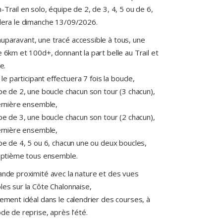
Trail en solo, équipe de 2, de 3, 4, 5 ou de 6,
lera le dimanche 13/09/2026.
paravant, une tracé accessible à tous, une
 6km et 100d+, donnant la part belle au Trail et
e.
 le participant effectuera 7 fois la boucle,
pe de 2, une boucle chacun son tour (3 chacun),
ernière ensemble,
pe de 3, une boucle chacun son tour (2 chacun),
ernière ensemble,
pe de 4, 5 ou 6, chacun une ou deux boucles,
septième tous ensemble.
ande proximité avec la nature et des vues
es sur la Côte Chalonnaise,
ement idéal dans le calendrier des courses, à
de de reprise, après l’été.