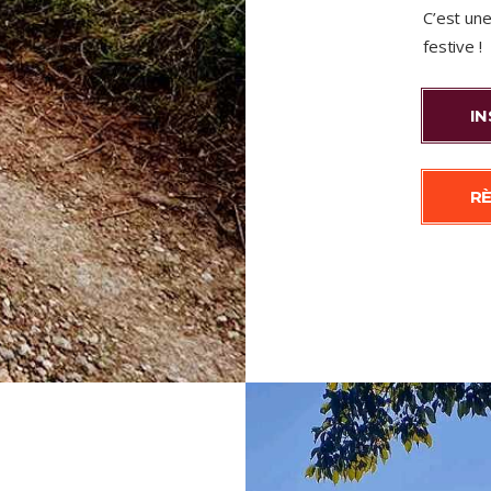
C’est une
festive !
IN
R